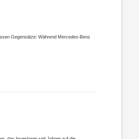
krassen Gegensätze: Während Mercedes-Benz
em, das Investoren seit Jahren auf die…