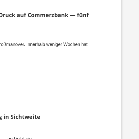
ht Druck auf Commerzbank — fünf
 Großmanöver. Innerhalb weniger Wochen hat
 in Sichtweite
z — und jetzt ein…