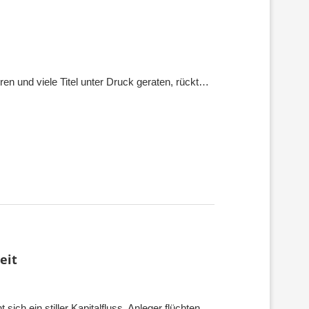
en und viele Titel unter Druck geraten, rückt…
eit
sich ein stiller Kapitalfluss. Anleger flüchten…