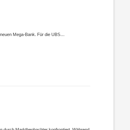
er neuen Mega-Bank. Für die UBS…
ng durch Marktbeobachter konfrontiert. Während