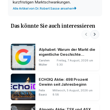
kurzfristigen Marktschwankungen.
Alle Artikel von Dr. Robert Sasse ansehen
Das könnte Sie auch interessieren
Alphabet: Warum der Markt die
eigentliche Geschichte
übersieht
Carsten
Freitag, 7 August, 2026 um
Müller
5:30
ECHOIQ Aktie: 498 Prozent
Gewinn seit Jahresbeginn
Felix
Mittwoch, 5 August, 2026 um
Baarz
8:58
Almonty Aktie: TSX und ASX