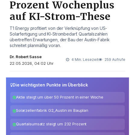
Prozent Wochenplus
auf KI-Strom-These
T1 Energy profitiert von der Verknüpfung von US-
Solarfertigung und KI-Strombedarf. Quartalszahlen
übertreffen Erwartungen, der Bau der Austin-Fabrik
schreitet planmäßig voran.
Dr. Robert Sasse
4 Min. Lesezeit
259 Aufrufe
22.05.2026, 04:02 Uhr
Die wichtigsten Punkte im Überblick
Aktie steigt um über 50 Prozent in einer Woche
Solarzellenfabrik G2_Austin im Bauplan
Quartalsumsatz steigt um 232 Prozent