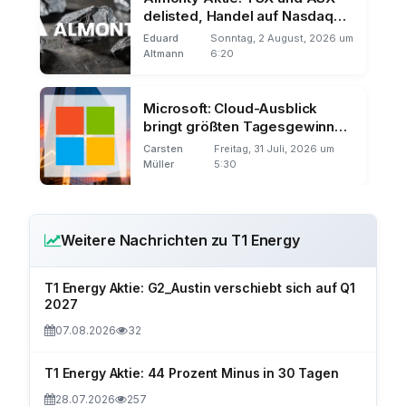
delisted, Handel auf Nasdaq
und Frankfurt
Eduard
Sonntag, 2 August, 2026 um
Altmann
6:20
Microsoft: Cloud-Ausblick
bringt größten Tagesgewinn
der Börsengeschichte
Carsten
Freitag, 31 Juli, 2026 um
Müller
5:30
Weitere Nachrichten zu T1 Energy
T1 Energy Aktie: G2_Austin verschiebt sich auf Q1
2027
07.08.2026
32
T1 Energy Aktie: 44 Prozent Minus in 30 Tagen
28.07.2026
257