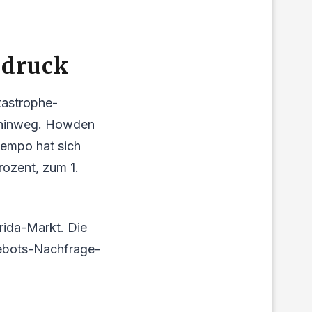
sdruck
tastrophe-
n hinweg. Howden
Tempo hat sich
rozent, zum 1.
rida-Markt. Die
gebots-Nachfrage-