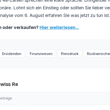
s Re-Zahlen sprechen eine klare Sprache: Dringender
näre. Lohnt sich ein Einstieg oder sollten Sie lieber v
Analyse vom 6. August erfahren Sie was jetzt zu tun ist.
n oder verkaufen?
Hier weiterlesen...
Dividenden
Finanzwesen
Preisdruck
Rückversiche
Swiss Re