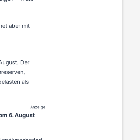
net aber mit
 August. Der
nreserven,
belasten als
Anzeige
om 6. August