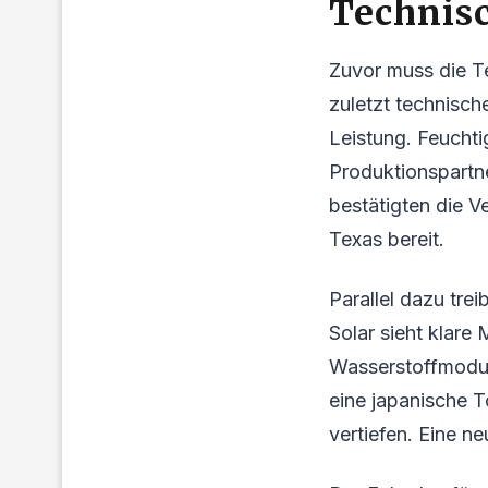
Technis
Zuvor muss die Te
zuletzt technisch
Leistung. Feuchti
Produktionspartn
bestätigten die V
Texas bereit.
Parallel dazu tre
Solar sieht klare 
Wasserstoffmodule
eine japanische T
vertiefen. Eine n