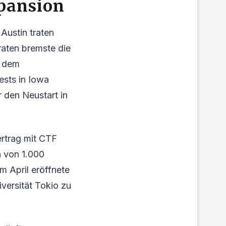
pansion
Austin traten
raten bremste die
t dem
ests in Iowa
 den Neustart in
ertrag mit CTF
on von 1.000
m April eröffnete
versität Tokio zu
.