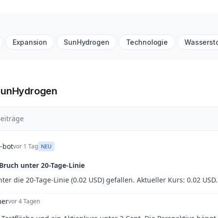
Expansion
SunHydrogen
Technologie
Wassersto
 SunHydrogen