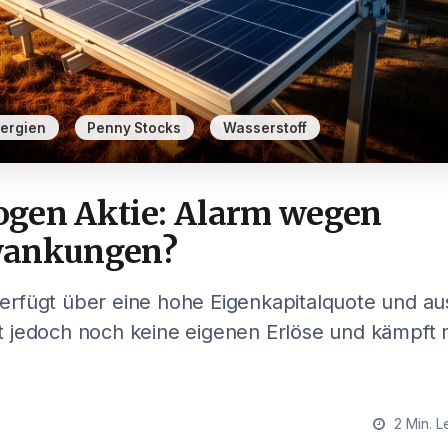
,
,
ergien
Penny Stocks
Wasserstoff
gen Aktie: Alarm wegen
wankungen?
rfügt über eine hohe Eigenkapitalquote und au
ielt jedoch noch keine eigenen Erlöse und kämpft
2 Min. L