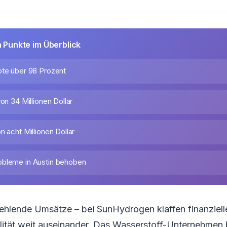
n Punkte im Überblick
ote über 98 Prozent
von 34 Millionen Dollar
n acht Millionen Dollar
obleme in Austin behoben
fehlende Umsätze – bei SunHydrogen klaffen finanzielle
ität weit auseinander. Das Wasserstoff-Unternehmen b