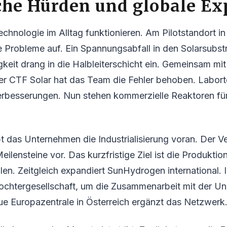
che Hürden und globale Ex
chnologie im Alltag funktionieren. Am Pilotstandort in 
e Probleme auf. Ein Spannungsabfall in den Solarsubst
gkeit drang in die Halbleiterschicht ein. Gemeinsam mi
er CTF Solar hat das Team die Fehler behoben. Labort
erbesserungen. Nun stehen kommerzielle Reaktoren für
ibt das Unternehmen die Industrialisierung voran. Der V
Meilensteine vor. Das kurzfristige Ziel ist die Produkti
n. Zeitgleich expandiert SunHydrogen international. I
ochtergesellschaft, um die Zusammenarbeit mit der Uni
eue Europazentrale in Österreich ergänzt das Netzwerk