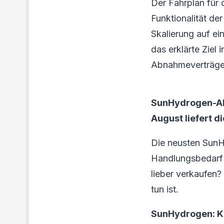
Der Fahrplan für 
Funktionalität de
Skalierung auf ei
das erklärte Ziel 
Abnahmeverträge
SunHydrogen-Ak
August liefert d
Die neusten SunH
Handlungsbedarf f
lieber verkaufen?
tun ist.
SunHydrogen: K