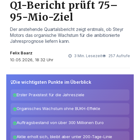
Q1-Bericht prüft 75–
95-Mio-Ziel
Der anstehende Quartalsbericht zeigt erstmals, ob Steyr
Motors das organische Wachstum für die ambitionierte
Jahresprognose liefern kann.
Felix Baarz
3 Min. Lesezeit
257 Aufrufe
10.05.2026, 18:32 Uhr
Die wichtigsten Punkte im Überblick
Erster Praxistest für die Jahresziele
Organisches Wachstum ohne BUKH-Effekte
Auftragsbestand von über 300 Millionen Euro
Aktie erholt sich, bleibt aber unter 200-Tage-Linie