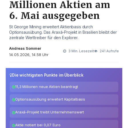
Millionen Aktien am
6. Mai ausgegeben
St George Mining erweitert Aktienbasis durch
Optionsausübung. Das Araxá-Projekt in Brasilien bleibt der
zentrale Werttreiber für den Explorer.
Andreas Sommer
3 Min. Lesezeit
241 Aufrufe
14.05.2026, 14:58 Uhr
Die wichtigsten Punkte im Überblick
11,3 Millionen neue Aktien beantragt
Optionsausübung erweitert Kapitalbasis
Araxá-Projekt treibt Unternehmenswert
Aktie notiert bei 0,07 Euro