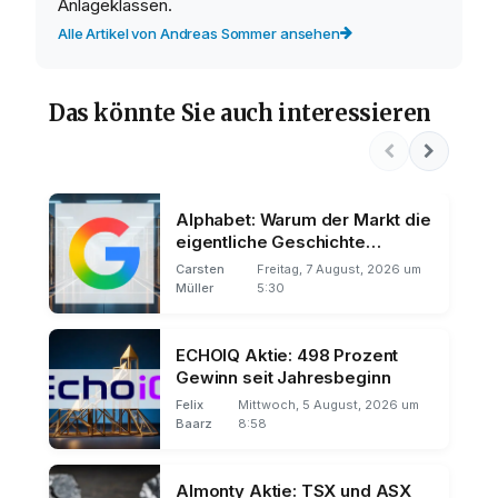
Anlageklassen.
Alle Artikel von Andreas Sommer ansehen
Das könnte Sie auch interessieren
Alphabet: Warum der Markt die
eigentliche Geschichte
übersieht
Carsten
Freitag, 7 August, 2026 um
Müller
5:30
ECHOIQ Aktie: 498 Prozent
Gewinn seit Jahresbeginn
Felix
Mittwoch, 5 August, 2026 um
Baarz
8:58
Almonty Aktie: TSX und ASX