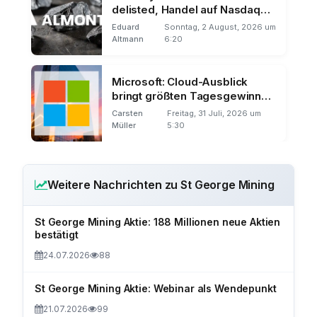
delisted, Handel auf Nasdaq
und Frankfurt
Eduard
Sonntag, 2 August, 2026 um
Altmann
6:20
Microsoft: Cloud-Ausblick
bringt größten Tagesgewinn
der Börsengeschichte
Carsten
Freitag, 31 Juli, 2026 um
Müller
5:30
Weitere Nachrichten zu St George Mining
St George Mining Aktie: 188 Millionen neue Aktien
bestätigt
24.07.2026
88
St George Mining Aktie: Webinar als Wendepunkt
21.07.2026
99