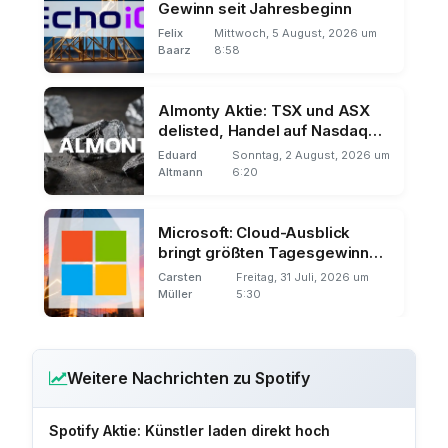
Gewinn seit Jahresbeginn
Felix
Mittwoch, 5 August, 2026 um
Baarz
8:58
Almonty Aktie: TSX und ASX
delisted, Handel auf Nasdaq
und Frankfurt
Eduard
Sonntag, 2 August, 2026 um
Altmann
6:20
Microsoft: Cloud-Ausblick
bringt größten Tagesgewinn
der Börsengeschichte
Carsten
Freitag, 31 Juli, 2026 um
Müller
5:30
Weitere Nachrichten zu Spotify
Spotify Aktie: Künstler laden direkt hoch