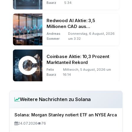
Baarz
5:34
Redwood AI Aktie: 3,5
Millionen CAD aus
Privatplatzierung
Andreas
Donnerstag, 6 August, 2026
Sommer
um 3:32
Coinbase Aktie: 10,3 Prozent
Marktanteil Rekord
Felix
Mittwoch, 5 August, 2026 um
Baarz
16:14
Weitere Nachrichten zu Solana
Solana: Morgan Stanley notiert ETF an NYSE Arca
24.07.2026
76