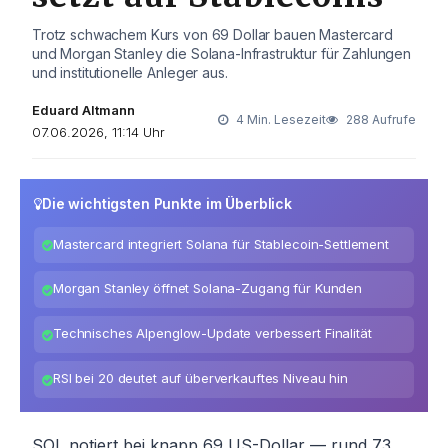
Trotz schwachem Kurs von 69 Dollar bauen Mastercard
und Morgan Stanley die Solana-Infrastruktur für Zahlungen
und institutionelle Anleger aus.
Eduard Altmann
4 Min. Lesezeit
288 Aufrufe
07.06.2026, 11:14 Uhr
Die wichtigsten Punkte im Überblick
Mastercard integriert Solana für Stablecoin-Settlement
Morgan Stanley öffnet Solana-Zugang für Kunden
Technisches Alpenglow-Update verbessert Finalität
RSI bei 20 deutet auf überverkauftes Niveau hin
SOL notiert bei knapp 69 US-Dollar — rund 73