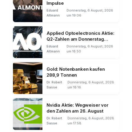
Impulse
Eduard
Donnerstag, 6 August, 2026
Altmann
um 19:06
Applied Optoelectronics Aktie:
Q2-Zahlen am Donnerstag
nach US-Börsenschluss
Eduard
Donnerstag, 6 August, 2026
Altmann
um 18:50
Gold: Notenbanken kaufen
288,9 Tonnen
Dr. Robert
Donnerstag, 6 August, 2026
Sasse
um 18:16
Nvidia Aktie: Wegweiser vor
den Zahlen am 26. August
Dr. Robert
Donnerstag, 6 August, 2026
Sasse
um 17:58