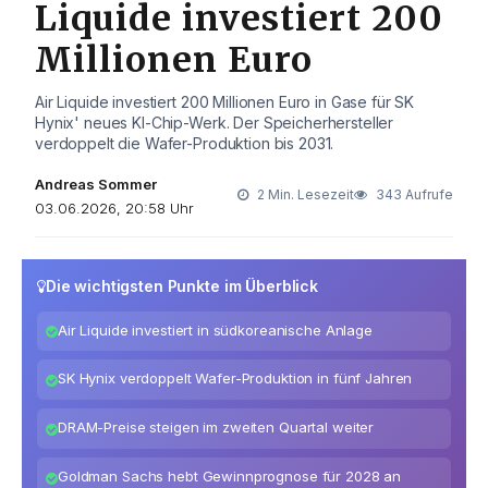
Liquide investiert 200
Millionen Euro
Air Liquide investiert 200 Millionen Euro in Gase für SK
Hynix' neues KI-Chip-Werk. Der Speicherhersteller
verdoppelt die Wafer-Produktion bis 2031.
Andreas Sommer
2 Min. Lesezeit
343 Aufrufe
03.06.2026, 20:58 Uhr
Die wichtigsten Punkte im Überblick
Air Liquide investiert in südkoreanische Anlage
SK Hynix verdoppelt Wafer-Produktion in fünf Jahren
DRAM-Preise steigen im zweiten Quartal weiter
Goldman Sachs hebt Gewinnprognose für 2028 an