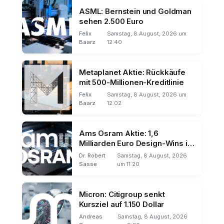
ASML: Bernstein und Goldman
sehen 2.500 Euro
Felix
Samstag, 8 August, 2026 um
Baarz
12:40
Metaplanet Aktie: Rückkäufe
mit 500-Millionen-Kreditlinie
Felix
Samstag, 8 August, 2026 um
Baarz
12:02
Ams Osram Aktie: 1,6
Milliarden Euro Design-Wins im
Q2
Dr. Robert
Samstag, 8 August, 2026
Sasse
um 11:20
Micron: Citigroup senkt
Kursziel auf 1.150 Dollar
Andreas
Samstag, 8 August, 2026