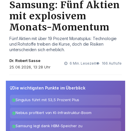
Samsung: Fünf Aktien
mit explosivem
Monats-Momentum
Fünf Aktien mit über 19 Prozent Monatsplus: Technologie
und Rohstoffe treiben die Kurse, doch die Risiken
unterscheiden sich erheblich.
Dr. Robert Sasse
6 Min. Lesezeit
166 Aufrufe
25.06.2026, 13:28 Uhr
Die wichtigsten Punkte im Überblick
Singulus führt mit 53,5 Prozent Plus
Nebius profitiert von KI-Infrastruktur-Boom
Samsung legt dank HBM-Speicher zu