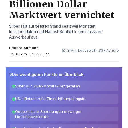
Billionen Dollar
Marktwert vernichtet
Silber fällt auf tiefsten Stand seit zwei Monaten.
Inflationsdaten und Nahost-Konflikt lösen massiven
Ausverkauf aus.
Eduard Altmann
3 Min. Lesezeit
337 Aufrufe
10.06.2026, 21:02 Uhr
Die wichtigsten Punkte im Überblick
Silber auf Zwei-Monats-Tief gefallen
US-Inflation treibt Zinserhöhungsängste
Geopolitische Spannungen erzwingen
Liquiditätsverkäufe