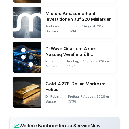
Micron: Amazon erhöht
Investitionen auf 220 Milliarden
Andreas
Freitag, 7 August, 2026 um
Sommer
18:14
D-Wave Quantum Aktie:
Nasdaq Verafin prüft
Quantentechnik für
Eduard
Freitag, 7 August, 2026 um
Finanzkriminalität
Altmann
14:24
Gold: 4.278-Dollar-Marke im
Fokus
Dr. Robert
Freitag, 7 August, 2026 um
Sasse
13:36
Weitere Nachrichten zu ServiceNow