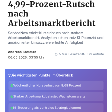
4,99-Prozent-Rutsch
nach
Arbeitsmarktbericht
ServiceNow erlebt Kurseinbruch nach starkem
Arbeitsmarktbericht. Analysten sehen trotz KI-Potenzial und
ambitionierter Umsatzziele erhöhte Anfälligkeit.
Andreas Sommer
5 Min. Lesezeit
329 Aufrufe
06.06.2026, 03:55 Uhr
Die wichtigsten Punkte im Überblick
Wöchentlicher Kursverlust von 8,68 Prozent
Starker Arbeitsmarkt belastet Wachstumswerte
KI-Steuerung als zentrales Strategieelement