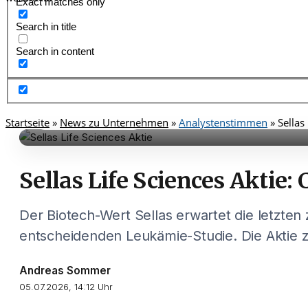
Exact matches only
Search in title
Search in content
Startseite
Analystenstimmen
»
News zu Unternehmen
»
Analystenstimmen
»
Sellas
Sellas Life Sciences Aktie:
Der Biotech-Wert Sellas erwartet die letzten 
entscheidenden Leukämie-Studie. Die Aktie
Andreas Sommer
05.07.2026, 14:12 Uhr