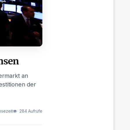
emsen
ermarkt an
estitionen der
esezeit
284 Aufrufe