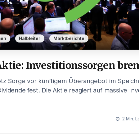
,
,
men
Halbleiter
Marktberichte
ktie: Investitionssorgen br
rotz Sorge vor künftigem Überangebot im Speich
vidende fest. Die Aktie reagiert auf massive Inv
2 Min. L