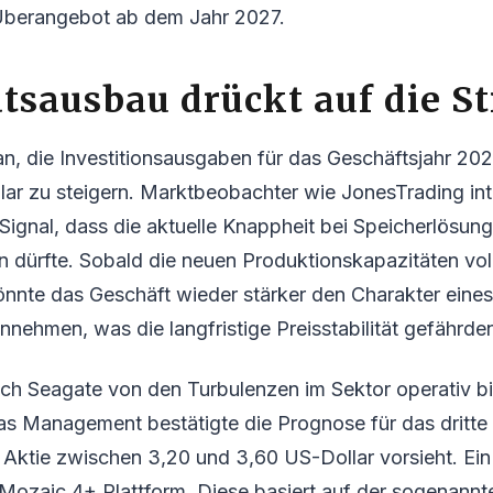
Überangebot ab dem Jahr 2027.
ätsausbau drückt auf die 
n, die Investitionsausgaben für das Geschäftsjahr 20
lar zu steigern. Marktbeobachter wie JonesTrading int
s Signal, dass die aktuelle Knappheit bei Speicherlösun
 dürfte. Sobald die neuen Produktionskapazitäten vol
önnte das Geschäft wieder stärker den Charakter eines
ehmen, was die langfristige Preisstabilität gefährde
sich Seagate von den Turbulenzen im Sektor operativ b
s Management bestätigte die Prognose für das dritte 
Aktie zwischen 3,20 und 3,60 US-Dollar vorsieht. Ein
e Mozaic 4+ Plattform. Diese basiert auf der sogenan