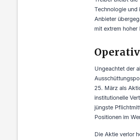
Technologie und i
Anbieter übergeg
mit extrem hoher 
Operativ
Ungeachtet der a
Ausschüttungspoli
25. März als Aktio
institutionelle V
jüngste Pflichtmi
Positionen im Wer
Die Aktie verlor 