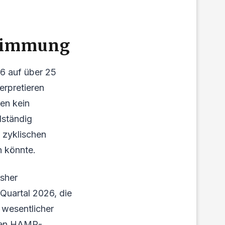
Stimmung
26 auf über 25
erpretieren
gen kein
lständig
 zyklischen
n könnte.
isher
Quartal 2026, die
 wesentlicher
nten HAMR-