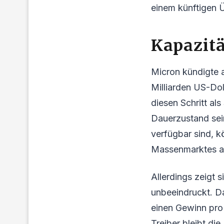
einem künftigen 
Kapazit
Micron kündigte a
Milliarden US-Dol
diesen Schritt al
Dauerzustand sein
verfügbar sind, k
Massenmarktes ann
Allerdings zeigt 
unbeeindruckt. Da
einen Gewinn pro 
Treiber bleibt di