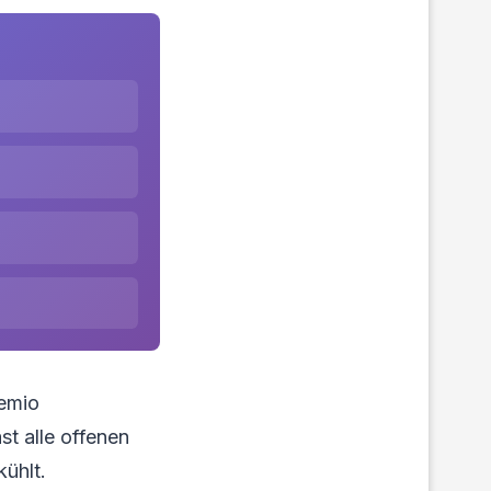
remio
st alle offenen
kühlt.