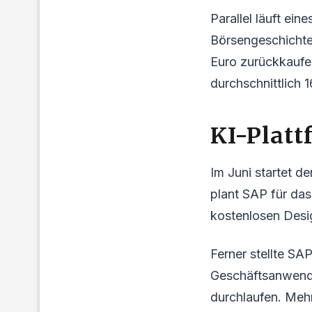
Parallel läuft ei
Börsengeschichte.
Euro zurückkaufen
durchschnittlich 1
KI-Platt
Im Juni startet d
plant SAP für da
kostenlosen Desi
Ferner stellte SA
Geschäftsanwendu
durchlaufen. Meh