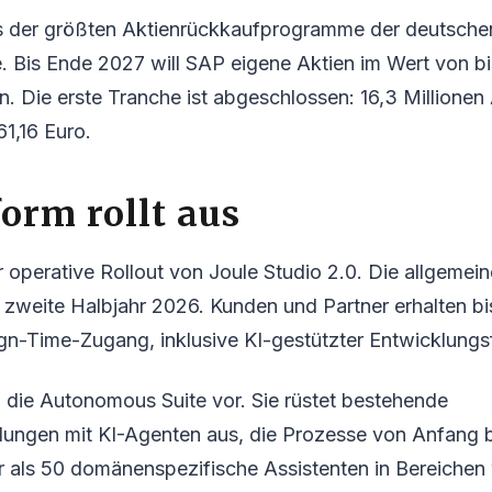
nes der größten Aktienrückkaufprogramme der deutsche
 Bis Ende 2027 will SAP eigene Aktien im Wert von bis
. Die erste Tranche ist abgeschlossen: 16,3 Millionen
61,16 Euro.
form rollt aus
er operative Rollout von Joule Studio 2.0. Die allgemei
s zweite Halbjahr 2026. Kunden und Partner erhalten b
gn-Time-Zugang, inklusive KI-gestützter Entwicklungs
P die Autonomous Suite vor. Sie rüstet bestehende
ngen mit KI-Agenten aus, die Prozesse von Anfang 
r als 50 domänenspezifische Assistenten in Bereichen