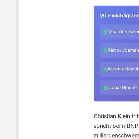
Die wichtigste
Milliarden-Anle
Reltio-Überna
Aktienrückkau
Cloud-Umsatz i
Christian Klein t
spricht beim BNP
milliardenschwere