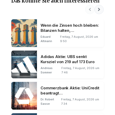
Das könnte Sie auch interessieren
Wenn die Zinsen hoch bleiben:
Bilanzen halten,
Wachstumsstorys brechen
Eduard
Freitag, 7 August, 2026 um
Altmann
9:50
Adidas Aktie: UBS senkt
Kursziel von 219 auf 173 Euro
Andreas
Freitag, 7 August, 2026 um
Sommer
7:46
Commerzbank Aktie: UniCredit
beantragt
Mehrheitsbeteiligung
Dr. Robert
Freitag, 7 August, 2026 um
Sasse
7:34