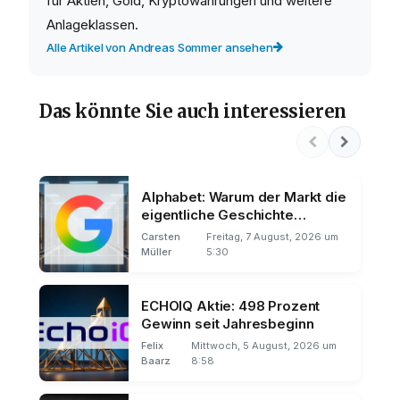
für Aktien, Gold, Kryptowährungen und weitere
Anlageklassen.
Alle Artikel von Andreas Sommer ansehen
Das könnte Sie auch interessieren
Alphabet: Warum der Markt die
eigentliche Geschichte
übersieht
Carsten
Freitag, 7 August, 2026 um
Müller
5:30
ECHOIQ Aktie: 498 Prozent
Gewinn seit Jahresbeginn
Felix
Mittwoch, 5 August, 2026 um
Baarz
8:58