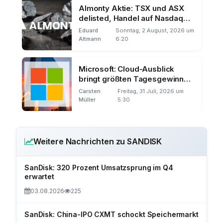
Almonty Aktie: TSX und ASX
delisted, Handel auf Nasdaq
und Frankfurt
Eduard
Sonntag, 2 August, 2026 um
Altmann
6:20
Microsoft: Cloud-Ausblick
bringt größten Tagesgewinn
der Börsengeschichte
Carsten
Freitag, 31 Juli, 2026 um
Müller
5:30
Weitere Nachrichten zu SANDISK
SanDisk: 320 Prozent Umsatzsprung im Q4
erwartet
03.08.2026
225
SanDisk: China-IPO CXMT schockt Speichermarkt