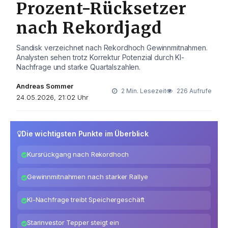
Prozent-Rücksetzer
nach Rekordjagd
Sandisk verzeichnet nach Rekordhoch Gewinnmitnahmen.
Analysten sehen trotz Korrektur Potenzial durch KI-
Nachfrage und starke Quartalszahlen.
Andreas Sommer
2 Min. Lesezeit
226 Aufrufe
24.05.2026, 21:02 Uhr
Die wichtigsten Punkte im Überblick
Kursrückgang nach Rekordhoch
Gewinnmitnahmen nach starker Rallye
KI-Nachfrage treibt Speichergeschäft
Starinvestor Tepper steigt ein