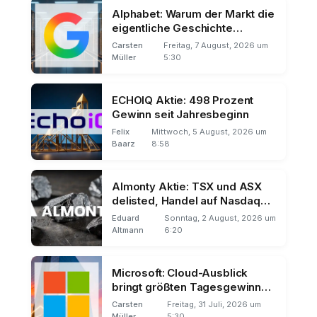
Alphabet: Warum der Markt die
eigentliche Geschichte
übersieht
Carsten
Freitag, 7 August, 2026 um
Müller
5:30
ECHOIQ Aktie: 498 Prozent
Gewinn seit Jahresbeginn
Felix
Mittwoch, 5 August, 2026 um
Baarz
8:58
Almonty Aktie: TSX und ASX
delisted, Handel auf Nasdaq
und Frankfurt
Eduard
Sonntag, 2 August, 2026 um
Altmann
6:20
Microsoft: Cloud-Ausblick
bringt größten Tagesgewinn
der Börsengeschichte
Carsten
Freitag, 31 Juli, 2026 um
Müller
5:30