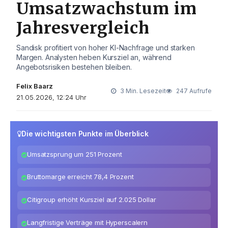
Umsatzwachstum im
Jahresvergleich
Sandisk profitiert von hoher KI-Nachfrage und starken
Margen. Analysten heben Kursziel an, während
Angebotsrisiken bestehen bleiben.
Felix Baarz
3 Min. Lesezeit
247 Aufrufe
21.05.2026, 12:24 Uhr
Die wichtigsten Punkte im Überblick
Umsatzsprung um 251 Prozent
Bruttomarge erreicht 78,4 Prozent
Citigroup erhöht Kursziel auf 2.025 Dollar
Langfristige Verträge mit Hyperscalern