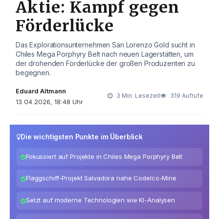
Aktie: Kampf gegen
Förderlücke
Das Explorationsunternehmen San Lorenzo Gold sucht in
Chiles Mega Porphyry Belt nach neuen Lagerstätten, um
der drohenden Förderlücke der großen Produzenten zu
begegnen.
Eduard Altmann
3 Min. Lesezeit
319 Aufrufe
13.04.2026, 18:48 Uhr
Die wichtigsten Punkte im Überblick
Fokussiert auf Projekte in Chiles Mega Porphyry Belt
Flaggschiff-Projekt Salvadora nahe Codelco-Mine
Setzt auf moderne Technologien wie KI-Analysen