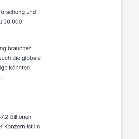
 Forschung und
zu 50.000
ung brauchen
auch die globale
lge könnten
.
,2 Billionen
 Konzern ist im