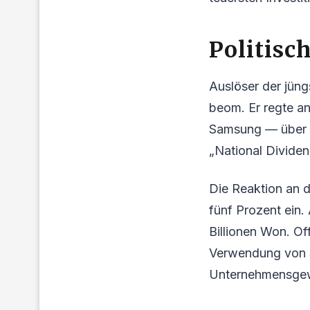
Politis
Auslöser der jün
beom. Er regte 
Samsung — über S
„National Dividen
Die Reaktion an 
fünf Prozent ein.
Billionen Won. Off
Verwendung von S
Unternehmensgewi