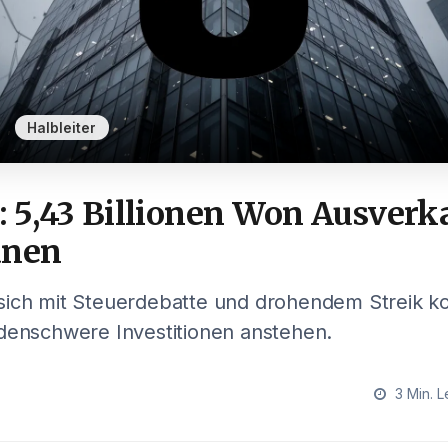
,
Halbleiter
 5,43 Billionen Won Ausverk
änen
ich mit Steuerdebatte und drohendem Streik kon
rdenschwere Investitionen anstehen.
3 Min. L