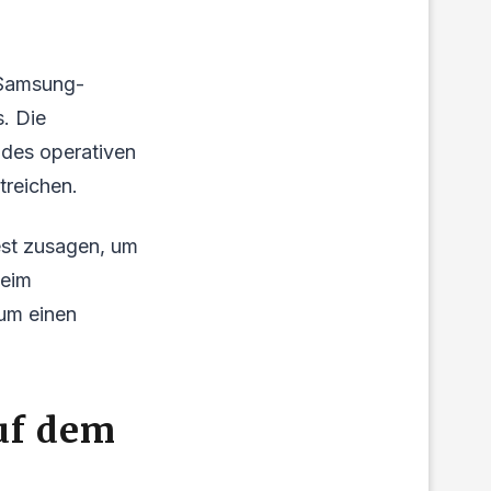
 Samsung-
. Die
t des operativen
reichen.
est zusagen, um
beim
 um einen
uf dem