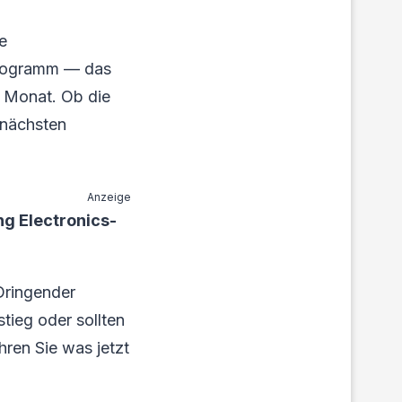
e
sprogramm — das
n Monat. Ob die
 nächsten
Anzeige
g Electronics-
Dringender
tieg oder sollten
hren Sie was jetzt