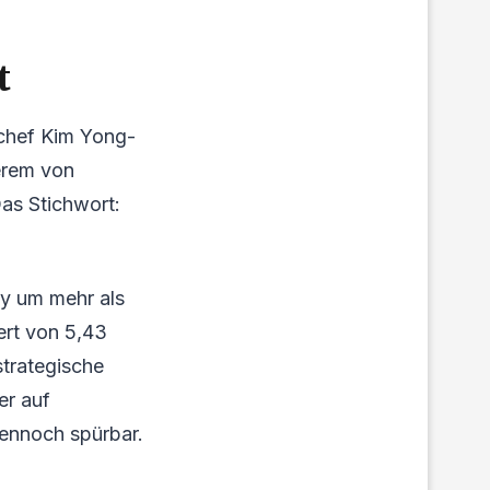
t
schef Kim Yong-
erem von
as Stichwort:
ay um mehr als
ert von 5,43
strategische
er auf
ennoch spürbar.