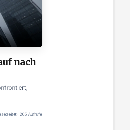
auf nach
frontiert,
esezeit
265 Aufrufe