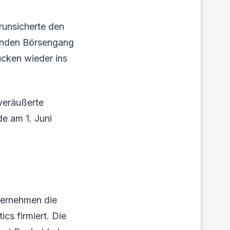
runsicherte den
enden Börsengang
ücken wieder ins
 veräußerte
de am 1. Juni
ternehmen die
cs firmiert. Die