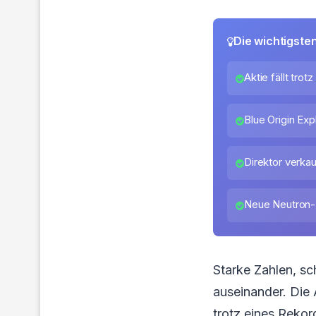
Die wichtigste
Aktie fällt trot
Blue Origin Exp
Direktor verkau
Neue Neutron-
Starke Zahlen, s
auseinander. Die
trotz eines Rekor