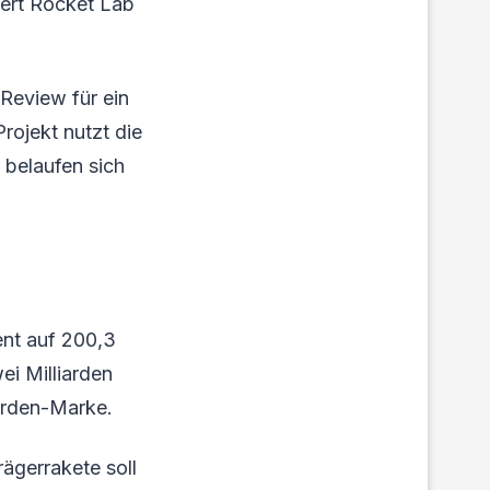
iert Rocket Lab
Review für ein
ojekt nutzt die
 belaufen sich
ent auf 200,3
ei Milliarden
iarden-Marke.
ägerrakete soll