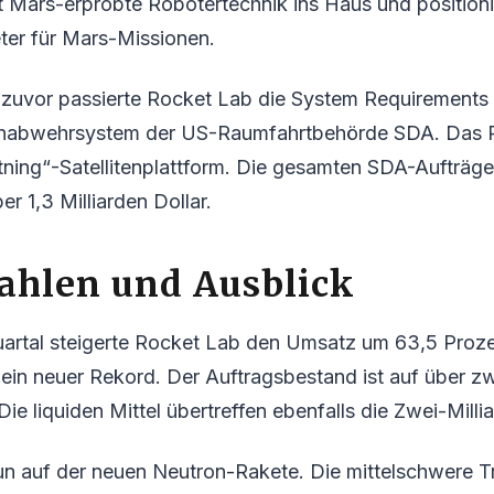
 Mars-erprobte Robotertechnik ins Haus und position
ter für Mars-Missionen.
zuvor passierte Rocket Lab die System Requirements 
nabwehrsystem der US-Raumfahrtbehörde SDA. Das Pr
ning“-Satellitenplattform. Die gesamten SDA-Aufträge
r 1,3 Milliarden Dollar.
ahlen und Ausblick
quartal steigerte Rocket Lab den Umsatz um 63,5 Proz
– ein neuer Rekord. Der Auftragsbestand ist auf über zw
 Die liquiden Mittel übertreffen ebenfalls die Zwei-Mill
un auf der neuen Neutron-Rakete. Die mittelschwere Tr