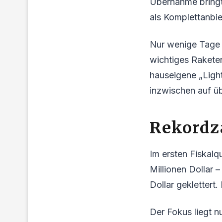
Übernahme bringt
als Komplettanbie
Nur wenige Tage 
wichtiges Rakete
hauseigene „Light
inzwischen auf übe
Rekordz
Im ersten Fiskal
Millionen Dollar 
Dollar geklettert.
Der Fokus liegt n