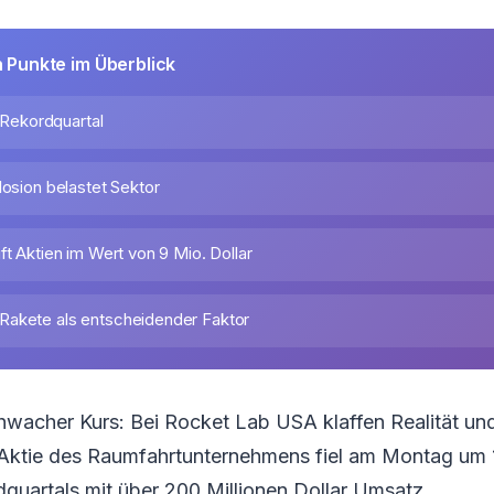
n Punkte im Überblick
z Rekordquartal
losion belastet Sektor
ft Aktien im Wert von 9 Mio. Dollar
Rakete als entscheidender Faktor
chwacher Kurs: Bei Rocket Lab USA klaffen Realität u
 Aktie des Raumfahrtunternehmens fiel am Montag um 
dquartals mit über 200 Millionen Dollar Umsatz.