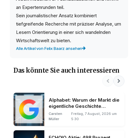
an Expertenrunden teil.
Sein journalistischer Ansatz kombiniert
tiefgreifende Recherche mit präziser Analyse, um
Lesern Orientierung in einer sich wandelnden
Wirtschaftswelt zu bieten.
Alle Artikel von Felix Baarz ansehen
Das könnte Sie auch interessieren
Alphabet: Warum der Markt die
eigentliche Geschichte
übersieht
Carsten
Freitag, 7 August, 2026 um
Müller
5:30
ECHOIQ Aktie: 498 Prozent