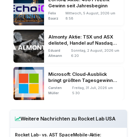
Gewinn seit Jahresbeginn
Felix
Mittwoch, 5 August, 2026 um
Baarz
8:58
Almonty Aktie: TSX und ASX
delisted, Handel auf Nasdaq
und Frankfurt
Eduard
Sonntag, 2 August, 2026 um
Altmann
6:20
Microsoft: Cloud-Ausblick
bringt größten Tagesgewinn
der Börsengeschichte
Carsten
Freitag, 31 Juli, 2026 um
Müller
5:30
Weitere Nachrichten zu Rocket Lab USA
Rocket Lab- vs. AST SpaceMobile-Aktie: