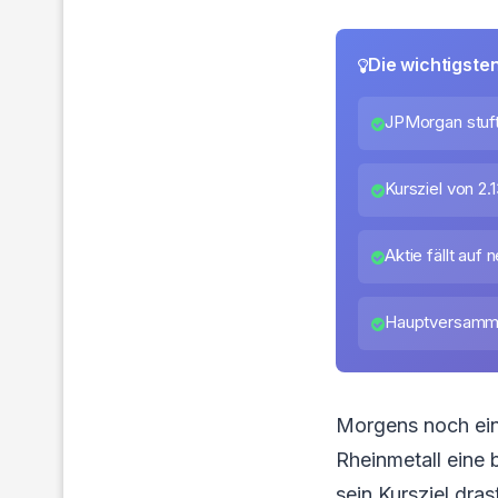
Die wichtigste
JPMorgan stuft
Kursziel von 2.
Aktie fällt au
Hauptversamml
Morgens noch ein
Rheinmetall eine
sein Kursziel dras