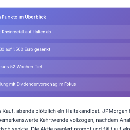
n Punkte im Überblick
 Rheinmetall auf Halten ab
130 auf 1.500 Euro gesenkt
f neues 52-Wochen-Tief
ung mit Dividendenvorschlag im Fokus
 Kauf, abends plötzlich ein Haltekandidat. JPMorgan 
 bemerkenswerte Kehrtwende vollzogen, nachdem Anal
tisch senkte. Die Aktie reagiert prompt und fällt auf ei