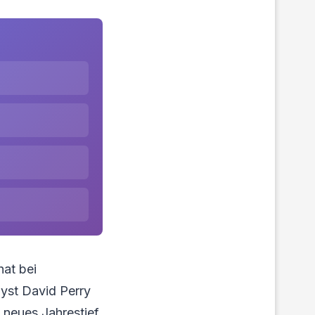
hat bei
yst David Perry
n neues Jahrestief.