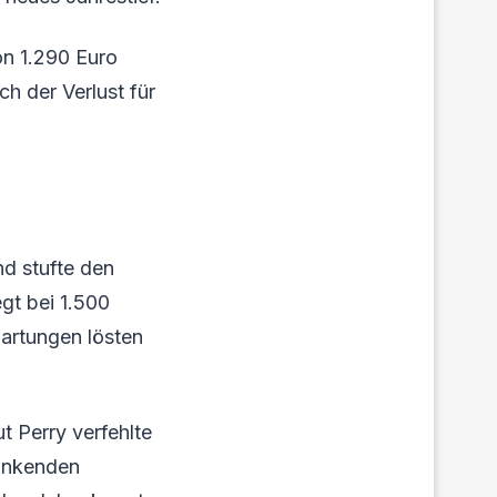
on 1.290 Euro
h der Verlust für
d stufte den
gt bei 1.500
artungen lösten
t Perry verfehlte
sinkenden