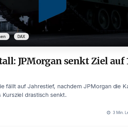
,
men
DAX
ll: JPMorgan senkt Ziel auf 
ie fällt auf Jahrestief, nachdem JPMorgan die 
 Kursziel drastisch senkt.
3 Min. L