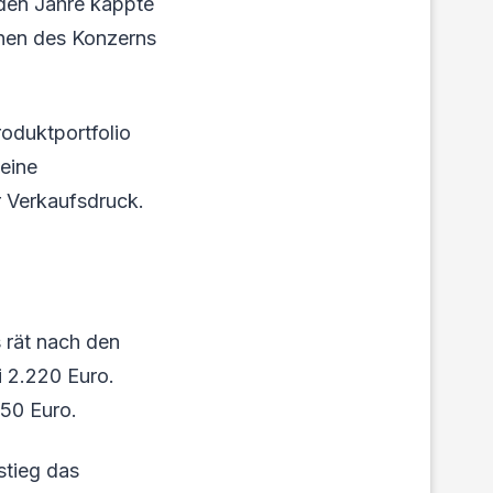
den Jahre kappte
onen des Konzerns
oduktportfolio
 eine
r Verkaufsdruck.
 rät nach den
i 2.220 Euro.
050 Euro.
stieg das