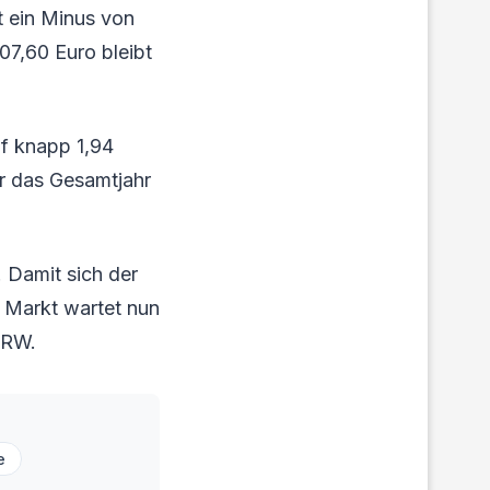
ht ein Minus von
07,60 Euro bleibt
uf knapp 1,94
ür das Gesamtjahr
. Damit sich der
er Markt wartet nun
NRW.
e