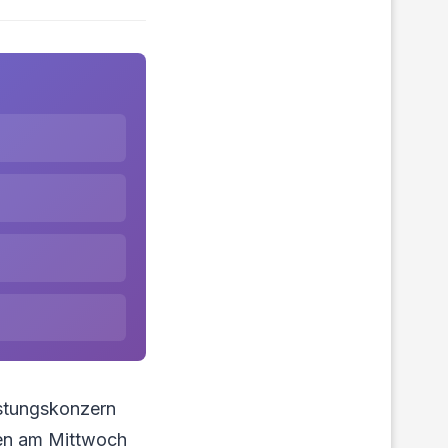
üstungskonzern
men am Mittwoch