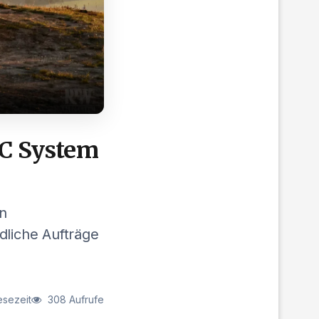
RC System
en
dliche Aufträge
esezeit
308 Aufrufe