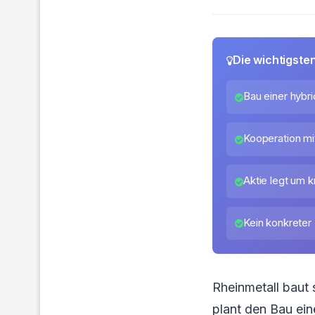
Die wichtigste
Bau einer hybr
Kooperation m
Aktie legt um k
Kein konkreter
Rheinmetall baut
plant den Bau ei