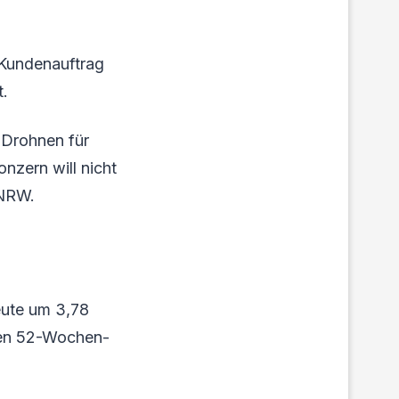
 Kundenauftrag
t.
 Drohnen für
nzern will nicht
 NRW.
heute um 3,78
sten 52-Wochen-