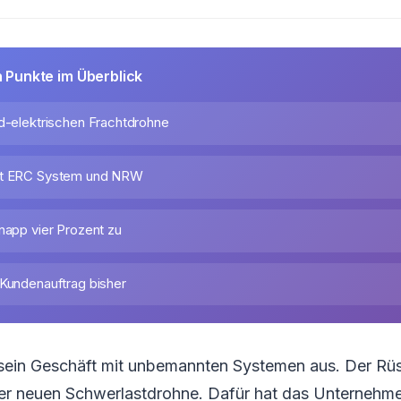
n Punkte im Überblick
id-elektrischen Frachtdrohne
it ERC System und NRW
napp vier Prozent zu
 Kundenauftrag bisher
 sein Geschäft mit unbemannten Systemen aus. Der R
ner neuen Schwerlastdrohne. Dafür hat das Unterneh