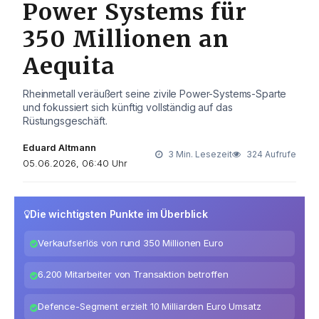
Power Systems für
350 Millionen an
Aequita
Rheinmetall veräußert seine zivile Power-Systems-Sparte
und fokussiert sich künftig vollständig auf das
Rüstungsgeschäft.
Eduard Altmann
3 Min. Lesezeit
324 Aufrufe
05.06.2026, 06:40 Uhr
Die wichtigsten Punkte im Überblick
Verkaufserlös von rund 350 Millionen Euro
6.200 Mitarbeiter von Transaktion betroffen
Defence-Segment erzielt 10 Milliarden Euro Umsatz