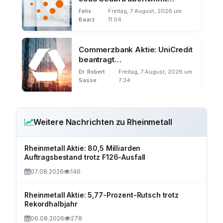
Amerika
Felix
Freitag, 7 August, 2026 um
Baarz
11:04
Commerzbank Aktie: UniCredit
beantragt
Mehrheitsbeteiligung
Dr. Robert
Freitag, 7 August, 2026 um
Sasse
7:34
Weitere Nachrichten zu Rheinmetall
Rheinmetall Aktie: 80,5 Milliarden
Auftragsbestand trotz F126-Ausfall
07.08.2026
146
Rheinmetall Aktie: 5,77-Prozent-Rutsch trotz
Rekordhalbjahr
06.08.2026
278