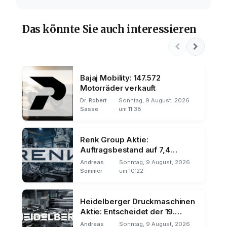
Das könnte Sie auch interessieren
Bajaj Mobility: 147.572
Motorräder verkauft
Dr. Robert
Sonntag, 9 August, 2026
Sasse
um 11:38
Renk Group Aktie:
Auftragsbestand auf 7,4
Milliarden
Andreas
Sonntag, 9 August, 2026
Sommer
um 10:22
Heidelberger Druckmaschinen
Aktie: Entscheidet der 19.
August über den Trend?
Andreas
Sonntag, 9 August, 2026