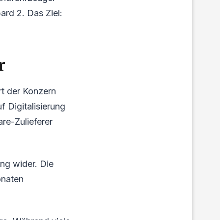
rd 2. Das Ziel:
r
rt der Konzern
f Digitalisierung
re-Zulieferer
ung wider. Die
onaten