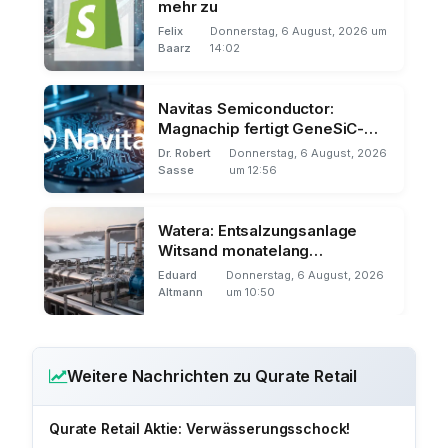
mehr zu
Felix
Donnerstag, 6 August, 2026 um
Baarz
14:02
Navitas Semiconductor:
Magnachip fertigt GeneSiC-
Chips
Dr. Robert
Donnerstag, 6 August, 2026
Sasse
um 12:56
Watera: Entsalzungsanlage
Witsand monatelang
stillgestanden
Eduard
Donnerstag, 6 August, 2026
Altmann
um 10:50
Weitere Nachrichten zu Qurate Retail
Qurate Retail Aktie: Verwässerungsschock!