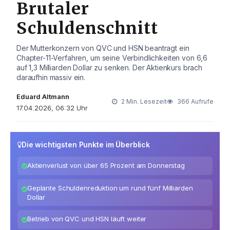
Brutaler
Schuldenschnitt
Der Mutterkonzern von QVC und HSN beantragt ein
Chapter-11-Verfahren, um seine Verbindlichkeiten von 6,6
auf 1,3 Milliarden Dollar zu senken. Der Aktienkurs brach
daraufhin massiv ein.
Eduard Altmann
2 Min. Lesezeit
366 Aufrufe
17.04.2026, 06:32 Uhr
Die wichtigsten Punkte im Überblick
Aktienverlust von über 65 Prozent am Donnerstag
Geplante Schuldenreduktion um rund fünf Milliarden
Dollar
Betrieb von QVC und HSN läuft weiter