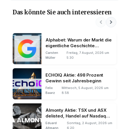
Das könnte Sie auch interessieren
Alphabet: Warum der Markt die
eigentliche Geschichte
übersieht
Carsten
Freitag, 7 August, 2026 um
Müller
5:30
ECHOIQ Aktie: 498 Prozent
Gewinn seit Jahresbeginn
Felix
Mittwoch, 5 August, 2026 um
Baarz
8:58
Almonty Aktie: TSX und ASX
delisted, Handel auf Nasdaq
und Frankfurt
Eduard
Sonntag, 2 August, 2026 um
Altmann
6:20