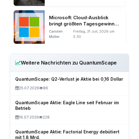
Microsoft: Cloud-Ausblick
bringt größten Tagesgewinn
der Börsengeschichte
Carsten
Freitag, 31 Juli, 2026 um
Müller
5:30
Weitere Nachrichten zu QuantumScape
QuantumScape: Q2-Verlust je Aktie bei 0,16 Dollar
25.07.2026
86
QuantumScape Aktie: Eagle Line seit Februar im
Betrieb
16.07.2026
228
QuantumScape Aktie: Factorial Energy debütiert
mit 1,8 Mrd.