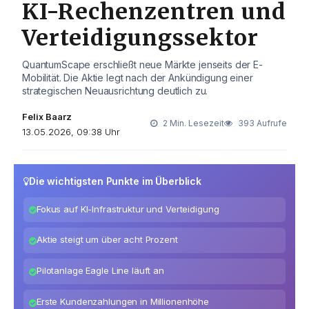
KI-Rechenzentren und
Verteidigungssektor
QuantumScape erschließt neue Märkte jenseits der E-
Mobilität. Die Aktie legt nach der Ankündigung einer
strategischen Neuausrichtung deutlich zu.
Felix Baarz
2 Min. Lesezeit
393 Aufrufe
13.05.2026, 09:38 Uhr
Die wichtigsten Punkte im Überblick
Fokus auf KI-Infrastruktur und Verteidigung
Aktie steigt um über acht Prozent
Pilotanlage Eagle Line läuft an
Erste Kundenzahlungen in Millionenhöhe