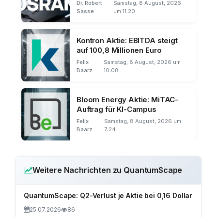
Q2
Dr. Robert
Samstag, 8 August, 2026
Sasse
um 11:20
Kontron Aktie: EBITDA steigt
auf 100,8 Millionen Euro
Felix
Samstag, 8 August, 2026 um
Baarz
10:08
Bloom Energy Aktie: MiTAC-
Auftrag für KI-Campus
Felix
Samstag, 8 August, 2026 um
Baarz
7:24
Weitere Nachrichten zu QuantumScape
QuantumScape: Q2-Verlust je Aktie bei 0,16 Dollar
25.07.2026
86