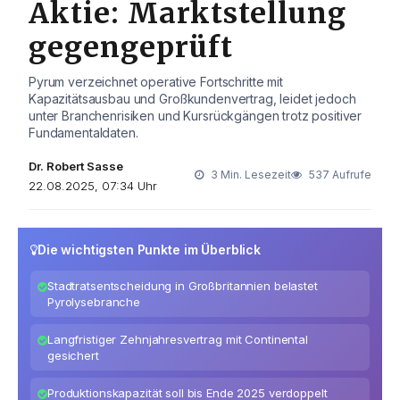
Aktie: Marktstellung
gegengeprüft
Pyrum verzeichnet operative Fortschritte mit
Kapazitätsausbau und Großkundenvertrag, leidet jedoch
unter Branchenrisiken und Kursrückgängen trotz positiver
Fundamentaldaten.
Dr. Robert Sasse
3 Min. Lesezeit
537 Aufrufe
22.08.2025, 07:34 Uhr
Die wichtigsten Punkte im Überblick
Stadtratsentscheidung in Großbritannien belastet
Pyrolysebranche
Langfristiger Zehnjahresvertrag mit Continental
gesichert
Produktionskapazität soll bis Ende 2025 verdoppelt