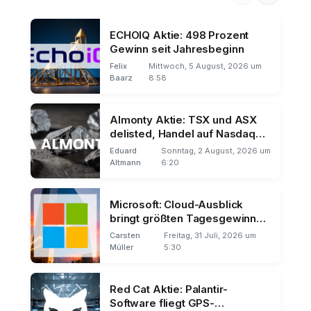
ECHOIQ Aktie: 498 Prozent
Gewinn seit Jahresbeginn
Felix
Mittwoch, 5 August, 2026 um
Baarz
8:58
Almonty Aktie: TSX und ASX
delisted, Handel auf Nasdaq
und Frankfurt
Eduard
Sonntag, 2 August, 2026 um
Altmann
6:20
Microsoft: Cloud-Ausblick
bringt größten Tagesgewinn
der Börsengeschichte
Carsten
Freitag, 31 Juli, 2026 um
Müller
5:30
Red Cat Aktie: Palantir-
Software fliegt GPS-