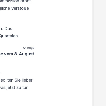
ommission droht
gliche Verstöße
n. Das
uartalen.
Anzeige
se vom 8. August
r
ollten Sie lieber
as jetzt zu tun