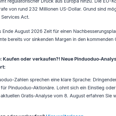
t regulatorischer Druck aus Europa hinzu. Die EU-K
rafe von rund 232 Millionen US-Dollar. Grund sind mö
 Services Act.
s Ende August 2026 Zeit für einen Nachbesserungspla
e bereits vor sinkenden Margen in den kommenden Q
: Kaufen oder verkaufen?! Neue Pinduoduo-Analy
rt:
uoduo-Zahlen sprechen eine klare Sprache: Dringende
ür Pinduoduo-Aktionäre. Lohnt sich ein Einstieg oder s
 aktuellen Gratis-Analyse vom 8. August erfahren Sie w