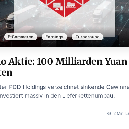
,
,
,
E-Commerce
Earnings
Turnaround
 Aktie: 100 Milliarden Yuan 
ten
er PDD Holdings verzeichnet sinkende Gewinne
vestiert massiv in den Lieferkettenumbau.
2 Min. L