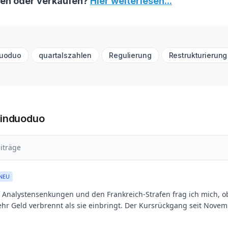
fen oder verkaufen?
Hier weiterlesen...
duoduo
quartalszahlen
Regulierung
Restrukturierung
Pinduoduo