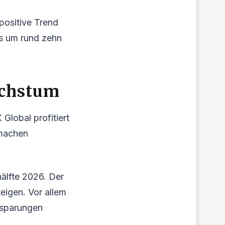
 positive Trend
ts um rund zehn
achstum
Global profitiert
 machen
älfte 2026. Der
eigen. Vor allem
nsparungen