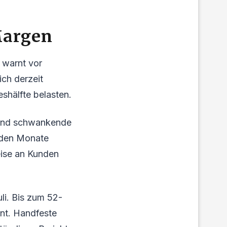
Margen
 warnt vor
ich derzeit
shälfte belasten.
 und schwankende
nden Monate
eise an Kunden
uli. Bis zum 52-
nt. Handfeste