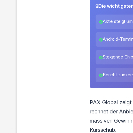
Die wichtigste
Aktie steigt u
Android-Termi
Steigende Chip
Bericht zum er
PAX Global zeigt
rechnet der Anbie
massiven Gewinnp
Kursschub.