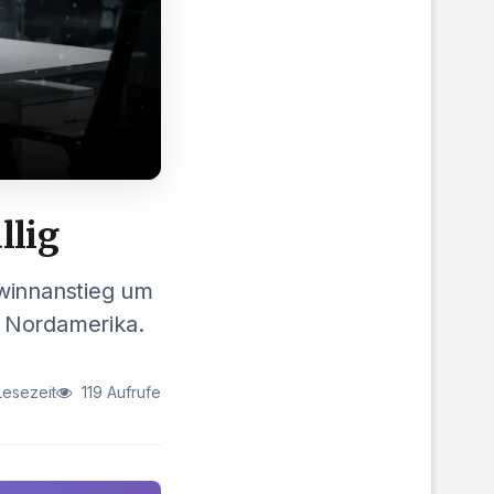
llig
ewinnanstieg um
d Nordamerika.
Lesezeit
119 Aufrufe