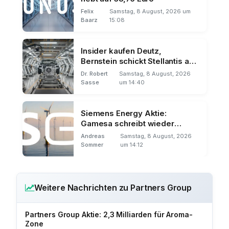
Felix
Samstag, 8 August, 2026 um
Baarz
15:08
Insider kaufen Deutz,
Bernstein schickt Stellantis auf
Talfahrt
Dr. Robert
Samstag, 8 August, 2026
Sasse
um 14:40
Siemens Energy Aktie:
Gamesa schreibt wieder
schwarze Zahlen
Andreas
Samstag, 8 August, 2026
Sommer
um 14:12
Weitere Nachrichten zu Partners Group
Partners Group Aktie: 2,3 Milliarden für Aroma-
Zone