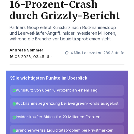
16-Prozent-Crash
durch Grizzly-Bericht
Partners Group erlebt Kurssturz nach Rücknahmestopp
und Leerverkäufer-Angriff. Insider investieren Millionen,
während die Branche vor Liquiditätsproblemen steht.
Andreas Sommer
4 Min. Lesezeit
289 Aufrufe
16.06.2026, 03:45 Uhr
Die wichtigsten Punkte im Überblick
Kurssturz von über 16 Prozent an einem Tag
Rücknahmebegrenzung bei Evergreen-Fonds ausgelöst
Insider kaufen Aktien für 20 Millionen Franken
Branchenweites Liquiditätsproblem bei Privatmärkten