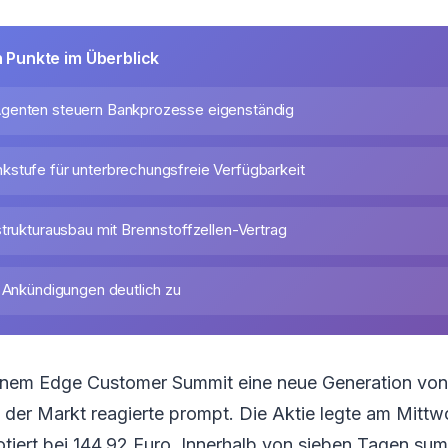
n Punkte im Überblick
genten steuern Bankprozesse eigenständig
stufe für unterbrechungsfreie Verfügbarkeit
strukturausbau mit Brennstoffzellen-Vertrag
h Ankündigungen deutlich zu
einem Edge Customer Summit eine neue Generation vo
 der Markt reagierte prompt. Die Aktie legte am Mitt
tiert bei 144,92 Euro. Innerhalb von sieben Tagen sum