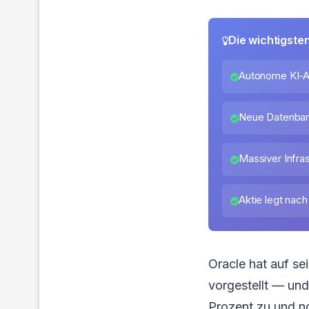
Die wichtigste
Autonome KI-A
Neue Datenbank
Massiver Infra
Aktie legt nac
Oracle hat auf s
vorgestellt — und
Prozent zu und no