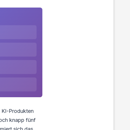
n KI-Produkten
woch knapp fünf
miert sich das