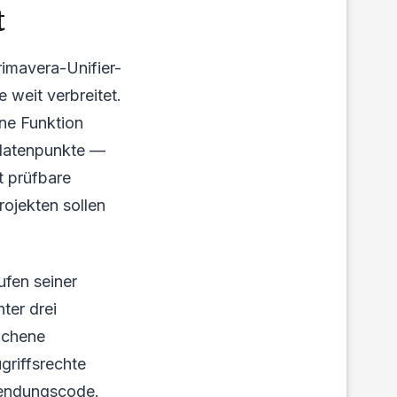
t
imavera-Unifier-
 weit verbreitet.
ne Funktion
ktdatenpunkte —
t prüfbare
rojekten sollen
ufen seiner
ter drei
ochene
griffsrechte
wendungscode.