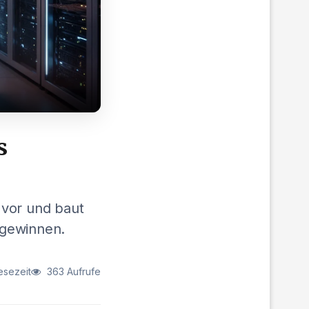
s
 vor und baut
rsgewinnen.
esezeit
363 Aufrufe