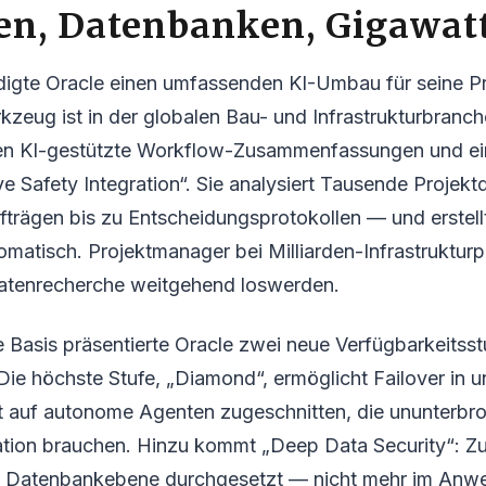
en, Datenbanken, Gigawat
ndigte Oracle einen umfassenden KI-Umbau für seine Pr
kzeug ist in der globalen Bau- und Infrastrukturbranche
n KI-gestützte Workflow-Zusammenfassungen und ei
e Safety Integration“. Sie analysiert Tausende Proje
trägen bis zu Entscheidungsprotokollen — und erstell
matisch. Projektmanager bei Milliarden-Infrastrukturp
atenrecherche weitgehend loswerden.
e Basis präsentierte Oracle zwei neue Verfügbarkeitsst
ie höchste Stufe, „Diamond“, ermöglicht Failover in un
t auf autonome Agenten zugeschnitten, die ununterbr
tion brauchen. Hinzu kommt „Deep Data Security“: Zu
uf Datenbankebene durchgesetzt — nicht mehr im An