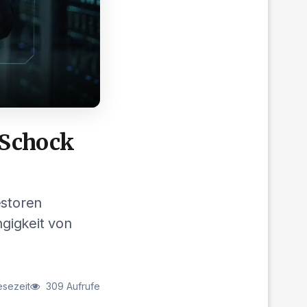
-Schock
estoren
gigkeit von
esezeit
309 Aufrufe