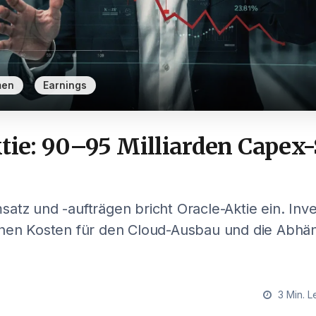
,
men
Earnings
ktie: 90–95 Milliarden Capex
atz und -aufträgen bricht Oracle-Aktie ein. Inv
ohen Kosten für den Cloud-Ausbau und die Abhän
3 Min. L