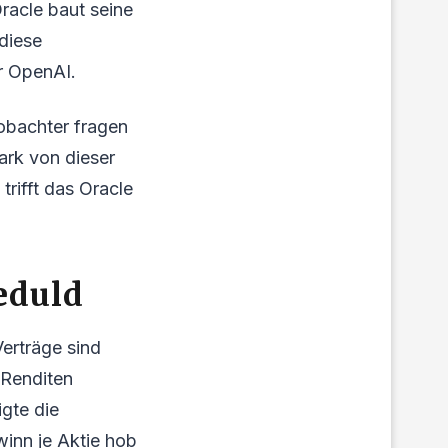
Oracle baut seine
 diese
r OpenAI.
obachter fragen
ark von dieser
rifft das Oracle
eduld
Verträge sind
 Renditen
igte die
winn je Aktie hob