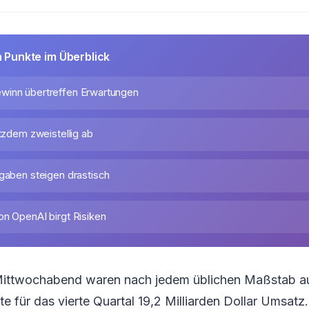
n Punkte im Überblick
winn übertreffen Erwartungen
otzdem zweistellig ab
sgaben steigen drastisch
on OpenAI birgt Risiken
Mittwochabend waren nach jedem üblichen Maßstab a
te für das vierte Quartal 19,2 Milliarden Dollar Umsatz.