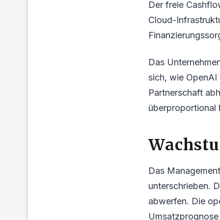
Der freie Cashflow
Cloud-Infrastrukt
Finanzierungssor
Das Unternehmen 
sich, wie OpenAI 
Partnerschaft abh
überproportional 
Wachstu
Das Management ge
unterschrieben. D
abwerfen. Die ope
Umsatzprognose vo