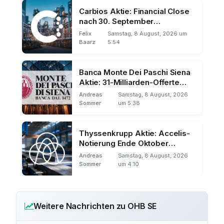
Carbios Aktie: Financial Close
nach 30. September
verschoben
Felix
Samstag, 8 August, 2026 um
Baarz
5:54
Banca Monte Dei Paschi Siena
Aktie: 31-Milliarden-Offerte
zurückgewiesen
Andreas
Samstag, 8 August, 2026
Sommer
um 5:38
Thyssenkrupp Aktie: Accelis-
Notierung Ende Oktober
geplant
Andreas
Samstag, 8 August, 2026
Sommer
um 4:10
Weitere Nachrichten zu OHB SE