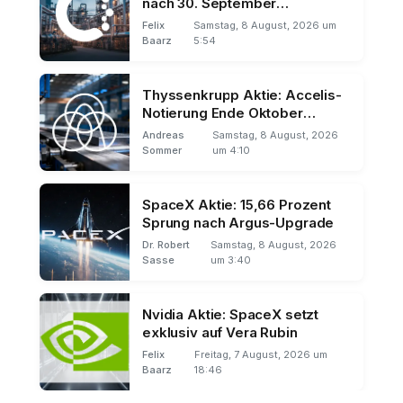
nach 30. September
verschoben
Felix
Samstag, 8 August, 2026 um
Baarz
5:54
Thyssenkrupp Aktie: Accelis-
Notierung Ende Oktober
geplant
Andreas
Samstag, 8 August, 2026
Sommer
um 4:10
SpaceX Aktie: 15,66 Prozent
Sprung nach Argus-Upgrade
Dr. Robert
Samstag, 8 August, 2026
Sasse
um 3:40
Nvidia Aktie: SpaceX setzt
exklusiv auf Vera Rubin
Felix
Freitag, 7 August, 2026 um
Baarz
18:46