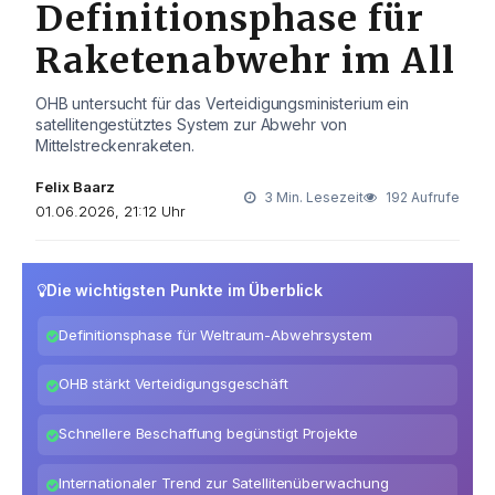
Definitionsphase für
Raketenabwehr im All
OHB untersucht für das Verteidigungsministerium ein
satellitengestütztes System zur Abwehr von
Mittelstreckenraketen.
Felix Baarz
3 Min. Lesezeit
192 Aufrufe
01.06.2026, 21:12 Uhr
Die wichtigsten Punkte im Überblick
Definitionsphase für Weltraum-Abwehrsystem
OHB stärkt Verteidigungsgeschäft
Schnellere Beschaffung begünstigt Projekte
Internationaler Trend zur Satellitenüberwachung