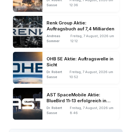
Sasse
12:36
Renk Group Aktie:
Auftragsbuch auf 7,4 Milliarden
Andreas
Freitag, 7 August, 2026 um
Sommer
12:12
OHB SE Aktie: Auftragswelle in
Sicht
Dr. Robert
Freitag, 7 August, 2026 um
Sasse
10:52
AST SpaceMobile Aktie:
BlueBird 11–13 erfolgreich in
Orbit
Dr. Robert
Freitag, 7 August, 2026 um
Sasse
8:46