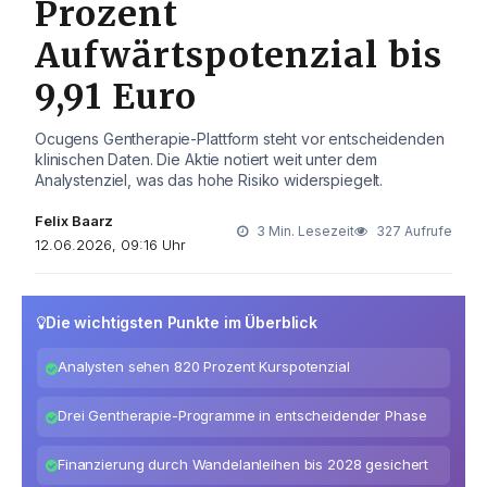
Prozent
Aufwärtspotenzial bis
9,91 Euro
Ocugens Gentherapie-Plattform steht vor entscheidenden
klinischen Daten. Die Aktie notiert weit unter dem
Analystenziel, was das hohe Risiko widerspiegelt.
Felix Baarz
3 Min. Lesezeit
327 Aufrufe
12.06.2026, 09:16 Uhr
Die wichtigsten Punkte im Überblick
Analysten sehen 820 Prozent Kurspotenzial
Drei Gentherapie-Programme in entscheidender Phase
Finanzierung durch Wandelanleihen bis 2028 gesichert