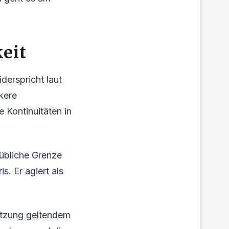
eit
derspricht laut
kere
 Kontinuitäten in
 übliche Grenze
s. Er agiert als
etzung geltendem