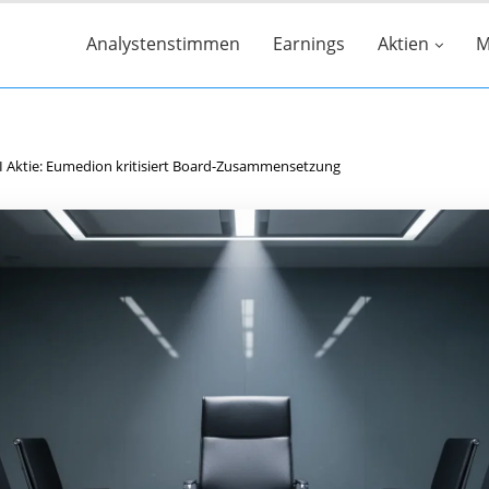
Analystenstimmen
Earnings
Aktien
M
I Aktie: Eumedion kritisiert Board-Zusammensetzung