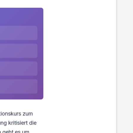
tionskurs zum
 kritisiert die
n geht es um