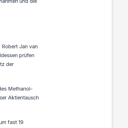
snahmen und die
 Robert Jan van
nddessen prüfen
tz der
 des Methanol-
eser Aktientausch
 um fast 19