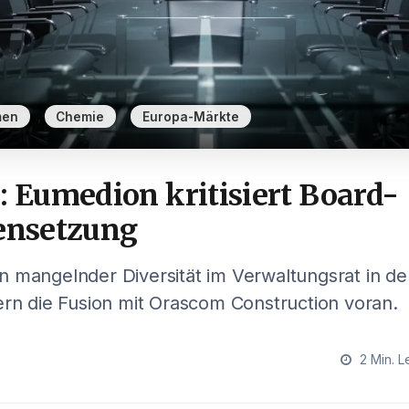
,
,
men
Chemie
Europa-Märkte
: Eumedion kritisiert Board-
nsetzung
 mangelnder Diversität im Verwaltungsrat in der K
ern die Fusion mit Orascom Construction voran.
2 Min. L