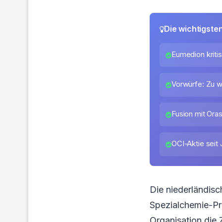
Die wichtigste
Eumedion kritis
Vorwürfe: Zu 
Fusion mit Ora
OCI-Aktie seit
Die niederländis
Spezialchemie-Pr
Organisation die