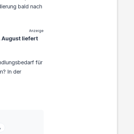
dierung bald nach
Anzeige
August liefert
ndlungsbedarf für
n? In der
.
A