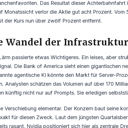
nchenfavoriten. Das Resultat dieser Achterbahnfahrt i
 Monatssicht verlor die Aktie gut acht Prozent. Vo
st der Kurs nun über zwölf Prozent entfernt.
le Wandel der Infrastruktu
ärm passierte etwas Wichtigeres. Ein leises, aber struk
gnal. Die Bank of America sieht einen gigantischen n
annte agentische KI könnte den Markt für Server-Pro
. Analysten schätzen das Volumen auf über 170 Millia
 künftig nicht nur auf Prompts. Sie erledigen selbsts
iese Verschiebung elementar. Der Konzern baut seine 
xakt für diesen Zweck. Laut dem jüngsten Quartalsberi
its rasant. Nvidia positioniert sich hier als zentrale D