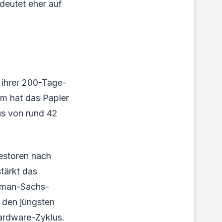
deutet eher auf
r ihrer 200-Tage-
em hat das Papier
us von rund 42
estoren nach
stärkt das
ldman-Sachs-
 den jüngsten
ardware-Zyklus.