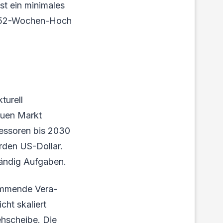
st ein minimales
m 52-Wochen-Hoch
r
turell
euen Markt
zessoren bis 2030
rden US-Dollar.
tändig Aufgaben.
kommende Vera-
cht skaliert
rehscheibe. Die