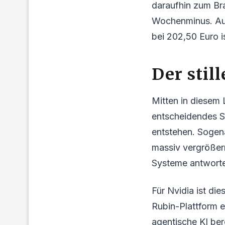
daraufhin zum Bra
Wochenminus. Auf
bei 202,50 Euro i
Der stil
Mitten in diesem L
entscheidendes Si
entstehen. Sogen
massiv vergrößern
Systeme antworten
Für Nvidia ist d
Rubin-Plattform e
agentische KI bere