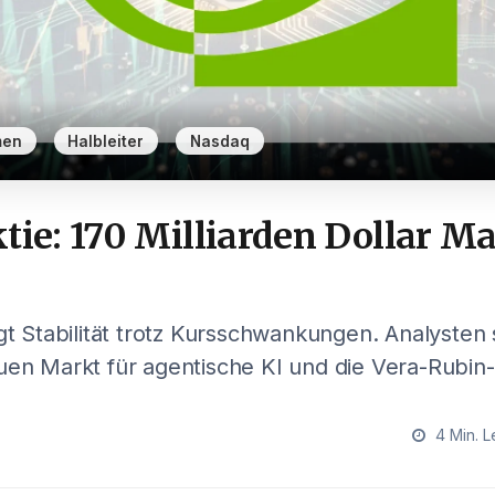
,
,
men
Halbleiter
Nasdaq
tie: 170 Milliarden Dollar Ma
igt Stabilität trotz Kursschwankungen. Analyste
uen Markt für agentische KI und die Vera-Rubin-
4 Min. L