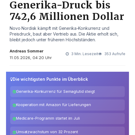
Generika-Druck bis
742,6 Millionen Dollar
Novo Nordisk kämpft mit Generika-Konkurrenz und
Preisdruck, baut aber Vertrieb aus. Die Aktie erholt sich,
bleibt jedoch unter früheren Höchstständen.
Andreas Sommer
3 Min. Lesezeit
353 Aufrufe
11.05.2026, 04:20 Uhr
Die wichtigsten Punkte im Überblick
Generika-Konkurrenz für Semaglutid steigt
Kooperation mit Amazon für Lieferungen
Medicare-Programm startet im Juli
Umsatzwachstum von 32 Prozent