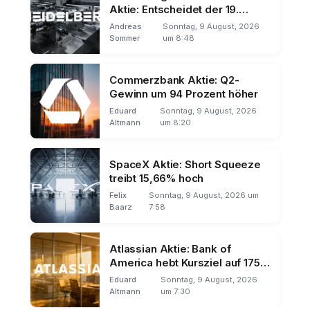
Aktie: Entscheidet der 19.
August über den Trend?
Andreas
Sonntag, 9 August, 2026
Sommer
um 8:48
Commerzbank Aktie: Q2-
Gewinn um 94 Prozent höher
Eduard
Sonntag, 9 August, 2026
Altmann
um 8:20
SpaceX Aktie: Short Squeeze
treibt 15,66% hoch
Felix
Sonntag, 9 August, 2026 um
Baarz
7:58
Atlassian Aktie: Bank of
America hebt Kursziel auf 175
Dollar
Eduard
Sonntag, 9 August, 2026
Altmann
um 7:30