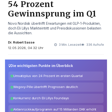
54 Prozent
Gewinnsprung im Q1
Novo Nordisk übertrifft Erwartungen mit GLP-1-Produkten,
doch Eli Lillys Markteintritt und Preisdiskussionen belasten
die Aussichten.
Dr. Robert Sasse
3 Min. Lesezeit
336 Aufrufe
12.05.2026, 04:32 Uhr
Die wichtigsten Punkte im Überblick
Umsatzplus von 24 Prozent im ersten Quartal
Wegovy-Pille übertrifft Prognosen deutlich
Konkurrenz durch Eli Lillys Foundayo
Aktienrückkaufprogramm auf 15 Milliarden DKK erhöht